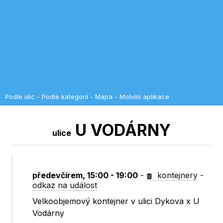
Podle ulic
-
Podle kategorií
-
Mapa
-
Mobilní aplikace
U VODÁRNY
ulice
předevčírem, 15:00 - 19:00
-
kontejnery
-
odkaz na událost
Velkoobjemový kontejner v ulici Dykova x U
Vodárny