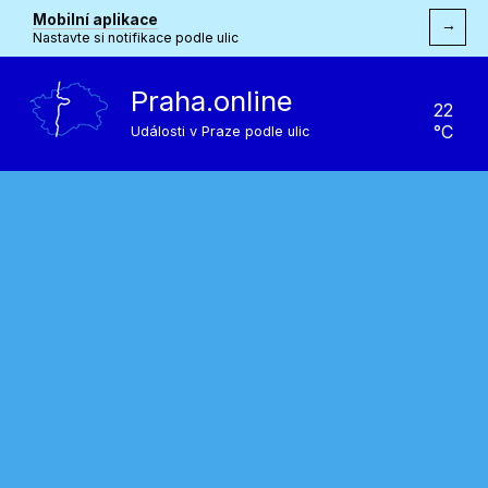
Mobilní aplikace
→
Nastavte si notifikace podle ulic
Praha.online
22
°C
Události v Praze podle ulic