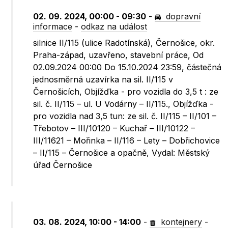
02. 09. 2024, 00:00 - 09:30
-
dopravní
informace
-
odkaz na událost
silnice II/115 (ulice Radotínská), Černošice, okr.
Praha-západ, uzavřeno, stavební práce, Od
02.09.2024 00:00 Do 15.10.2024 23:59, částečná
jednosměrná uzavírka na sil. II/115 v
Černošicích, Objížďka - pro vozidla do 3,5 t : ze
sil. č. II/115 – ul. U Vodárny – II/115., Objížďka -
pro vozidla nad 3,5 tun: ze sil. č. II/115 – II/101 –
Třebotov – III/10120 – Kuchař – III/10122 –
III/11621 – Mořinka – II/116 – Lety – Dobřichovice
– II/115 – Černošice a opačně, Vydal: Městský
úřad Černošice
03. 08. 2024, 10:00 - 14:00
-
kontejnery
-