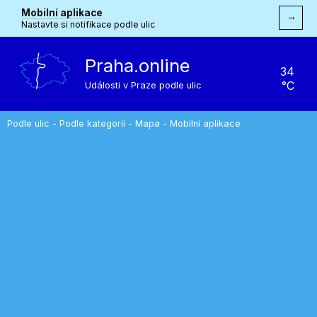
Mobilní aplikace
→
Nastavte si notifikace podle ulic
Praha.online
34
°C
Události v Praze podle ulic
Podle ulic
-
Podle kategorií
-
Mapa
-
Mobilní aplikace