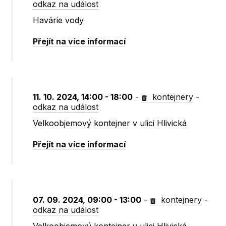
odkaz na událost
Havárie vody
Přejít na více informací
11. 10. 2024, 14:00 - 18:00
-
kontejnery
-
odkaz na událost
Velkoobjemový kontejner v ulici Hlivická
Přejít na více informací
07. 09. 2024, 09:00 - 13:00
-
kontejnery
-
odkaz na událost