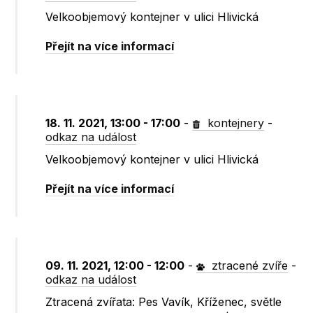
Velkoobjemový kontejner v ulici Hlivická
Přejít na více informací
18. 11. 2021, 13:00 - 17:00
-
kontejnery
-
odkaz na událost
Velkoobjemový kontejner v ulici Hlivická
Přejít na více informací
09. 11. 2021, 12:00 - 12:00
-
ztracené zvíře
-
odkaz na událost
Ztracená zvířata: Pes Vavík, Kříženec, světle