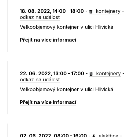
18. 08. 2022, 14:00 - 18:00
-
kontejnery
-
odkaz na událost
Velkoobjemový kontejner v ulici Hlivická
Přejít na více informací
22. 06. 2022, 13:00 - 17:00
-
kontejnery
-
odkaz na událost
Velkoobjemový kontejner v ulici Hlivická
Přejít na více informací
02. 06. 2022, 08:00 - 16:00
-
elektřina
-