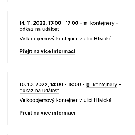
14. 11. 2022, 13:00 - 17:00
-
kontejnery
-
odkaz na událost
Velkoobjemový kontejner v ulici Hlivická
Přejít na více informací
10. 10. 2022, 14:00 - 18:00
-
kontejnery
-
odkaz na událost
Velkoobjemový kontejner v ulici Hlivická
Přejít na více informací