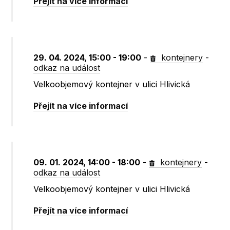
Přejít na více informací
29. 04. 2024, 15:00 - 19:00
-
kontejnery
-
odkaz na událost
Velkoobjemový kontejner v ulici Hlivická
Přejít na více informací
09. 01. 2024, 14:00 - 18:00
-
kontejnery
-
odkaz na událost
Velkoobjemový kontejner v ulici Hlivická
Přejít na více informací