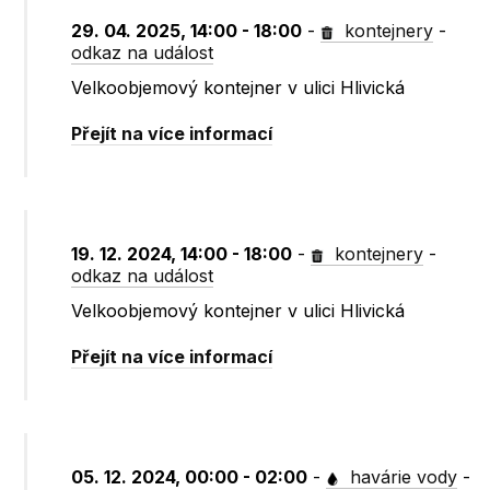
29. 04. 2025, 14:00 - 18:00
-
kontejnery
-
odkaz na událost
Velkoobjemový kontejner v ulici Hlivická
Přejít na více informací
19. 12. 2024, 14:00 - 18:00
-
kontejnery
-
odkaz na událost
Velkoobjemový kontejner v ulici Hlivická
Přejít na více informací
05. 12. 2024, 00:00 - 02:00
-
havárie vody
-