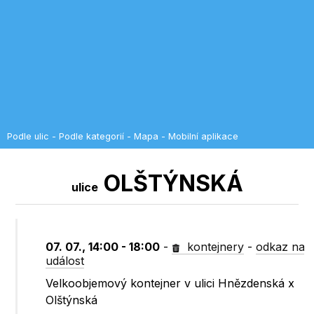
Podle ulic
-
Podle kategorií
-
Mapa
-
Mobilní aplikace
OLŠTÝNSKÁ
ulice
07. 07., 14:00 - 18:00
-
kontejnery
-
odkaz na
událost
Velkoobjemový kontejner v ulici Hnězdenská x
Olštýnská