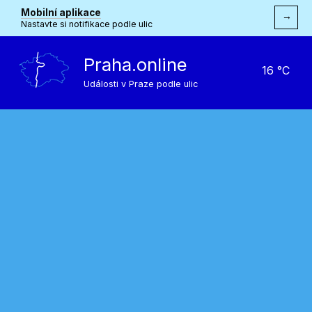
Mobilní aplikace
→
Nastavte si notifikace podle ulic
Praha.online
16 °C
Události v Praze podle ulic