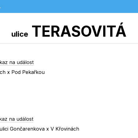
e
TERASOVITÁ
ulice
kaz na událost
vách x Pod Pekařkou
kaz na událost
ulici Gončarenkova x V Křovinách