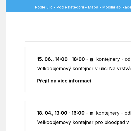
Podle ulic
-
Podle kategorií
-
Mapa
-
Mobilní aplikac
15. 06., 14:00 - 18:00
-
kontejnery
-
od
Velkoobjemový kontejner v ulici Na vrst
Přejít na více informací
18. 04., 13:00 - 16:00
-
kontejnery
-
od
Velkoobjemový kontejner pro bioodpad v 