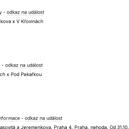
y
-
odkaz na událost
nkova x V Křovinách
y
-
odkaz na událost
vách x Pod Pekařkou
informace
-
odkaz na událost
erasovitá a Jeremenkova, Praha 4, Praha, nehoda, Od 31.10