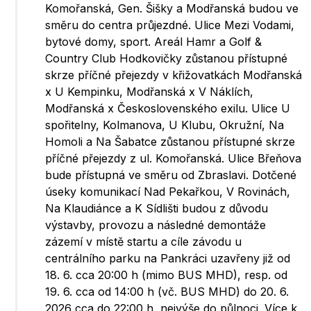
Komořanská, Gen. Šišky a Modřanská budou ve
směru do centra průjezdné. Ulice Mezi Vodami,
bytové domy, sport. Areál Hamr a Golf &
Country Club Hodkovičky zůstanou přístupné
skrze příčné přejezdy v křižovatkách Modřanská
x U Kempinku, Modřanská x V Náklích,
Modřanská x Československého exilu. Ulice U
spořitelny, Kolmanova, U Klubu, Okružní, Na
Homoli a Na Šabatce zůstanou přístupné skrze
příčné přejezdy z ul. Komořanská. Ulice Břeňova
bude přístupná ve směru od Zbraslavi. Dotčené
úseky komunikací Nad Pekařkou, V Rovinách,
Na Klaudiánce a K Sídlišti budou z důvodu
výstavby, provozu a následné demontáže
zázemí v místě startu a cíle závodu u
centrálního parku na Pankráci uzavřeny již od
18. 6. cca 20:00 h (mimo BUS MHD), resp. od
19. 6. cca od 14:00 h (vč. BUS MHD) do 20. 6.
2026 cca do 22:00 h, nejvýše do půlnoci. Více k