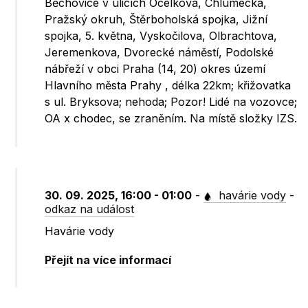
Běchovice v ulicích Ocelkova, Chlumecká,
Pražský okruh, Štěrboholská spojka, Jižní
spojka, 5. května, Vyskočilova, Olbrachtova,
Jeremenkova, Dvorecké náměstí, Podolské
nábřeží v obci Praha (14, 20) okres území
Hlavního města Prahy , délka 22km; křižovatka
s ul. Bryksova; nehoda; Pozor! Lidé na vozovce;
OA x chodec, se zraněním. Na místě složky IZS.
30. 09. 2025, 16:00 - 01:00
-
havárie vody
-
odkaz na událost
Havárie vody
Přejít na více informací