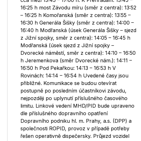
cca mezi 13:45 – 17:00 h: K Přehradám: 13:45 –
16:25 h most Závodu míru (směr z centra): 13:52
– 16:25 h Komořanská (směr z centra): 13:55 –
16:30 h Generála Šišky (směr z centra): 14:00 –
16:40 h Modřanská (úsek Generála Šišky – sjezd
z Jižní spojky, směr z centra): 14:05 – 16:45 h
Modřanská (úsek sjezd z Jižní spojky –
Dvorecké náměstí, směr z centra): 14:10 – 16:50
h Jeremenkova (směr Dvorecké nám.): 14:11 –
16:50 h Pod Pekařkou: 14:13 – 16:53 h V
Rovinách: 14:14 – 16:54 h Uvedené časy jsou
přibližné. Komunikace se budou otevírat
postupně po posledním účastníkovi závodu,
nejpozději po uplynutí příslušného časového
limitu. Linkové vedení MHD/PID bude upraveno
dle příslušného dopravního opatření
Dopravního podniku hl. m. Prahy, a.s. (DPP) a
společnosti ROPID, provoz v případě potřeby
řešen operativně dispečersky. Průjezd vozidel