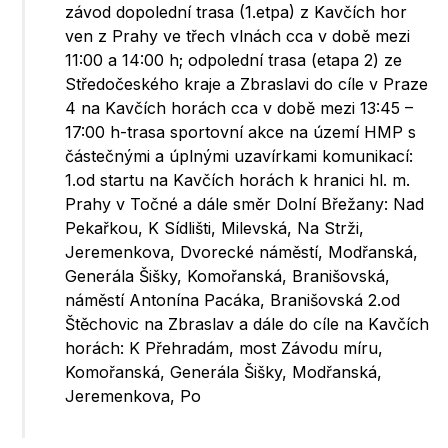
závod dopolední trasa (1.etpa) z Kavčích hor
ven z Prahy ve třech vlnách cca v době mezi
11:00 a 14:00 h; odpolední trasa (etapa 2) ze
Středočeského kraje a Zbraslavi do cíle v Praze
4 na Kavčích horách cca v době mezi 13:45 –
17:00 h-trasa sportovní akce na území HMP s
částečnými a úplnými uzavírkami komunikací:
1.od startu na Kavčích horách k hranici hl. m.
Prahy v Točné a dále směr Dolní Břežany: Nad
Pekařkou, K Sídlišti, Milevská, Na Strži,
Jeremenkova, Dvorecké náměstí, Modřanská,
Generála Šišky, Komořanská, Branišovská,
náměstí Antonína Pacáka, Branišovská 2.od
Štěchovic na Zbraslav a dále do cíle na Kavčích
horách: K Přehradám, most Závodu míru,
Komořanská, Generála Šišky, Modřanská,
Jeremenkova, Po