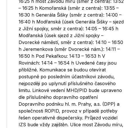
16:25 h most Závodu míru (směr z centra): 13:52
– 16:25 h Komořanská (směr z centra): 13:55 –
16:30 h Generála Šišky (směr z centra): 14:00 –
16:40 h Modřanská (úsek Generála Šišky – sjezd
z Jižní spojky, směr z centra): 14:05 – 16:45 h
Modřanská (úsek sjezd z Jižní spojky –
Dvorecké náměstí, směr z centra): 14:10 – 16:50
h Jeremenkova (směr Dvorecké nám.): 14:11 –
16:50 h Pod Pekařkou: 14:13 – 16:53 h V
Rovinách: 14:14 – 16:54 h Uvedené časy jsou
přibližné. Komunikace se budou otevírat
postupně po posledním účastníkovi závodu,
nejpozději po uplynutí příslušného časového
limitu. Linkové vedení MHD/PID bude upraveno
dle příslušného dopravního opatření
Dopravního podniku hl. m. Prahy, a.s. (DPP) a
společnosti ROPID, provoz v případě potřeby
řešen operativně dispečersky. Průjezd vozidel
IZS bude vždy zajištěn. Ulice most Závodu míru,