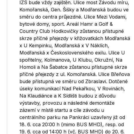
IZS bude vždy zajištěn. Ulice most Závodu míru,
Komořanská, Gen. Šišky a Modřanská budou ve
směru do centra průjezdné. Ulice Mezi Vodami,
bytové domy, sport. Areál Hamr a Golf &
Country Club Hodkovičky zůstanou přístupné
skrze příčné přejezdy v křižovatkách Modřanská
x U Kempinku, Modřanská x V Náklích,
Modřanská x Československého exilu. Ulice U
spořitelny, Kolmanova, U Klubu, Okružní, Na
Homoli a Na Šabatce zůstanou přístupné skrze
příčné přejezdy z ul. Komořanská. Ulice Břeňova
bude přístupná ve směru od Zbraslavi. Dotčené
úseky komunikací Nad Pekařkou, V Rovinách,
Na Klaudiánce a K Sídlišti budou z důvodu
výstavby, provozu a následné demontáže
zázemí v místě startu a cíle závodu u
centrálního parku na Pankráci uzavřeny již od
18. 6. cca 20:00 h (mimo BUS MHD), resp. od
19. 6. cca od 14:00 h (vč. BUS MHD) do 20. 6.