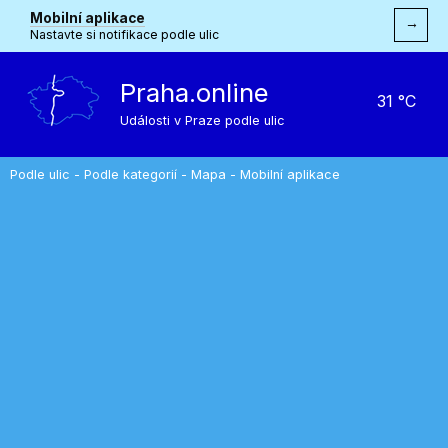
Mobilní aplikace
→
Nastavte si notifikace podle ulic
Praha.online
31 °C
Události v Praze podle ulic
Podle ulic
-
Podle kategorií
-
Mapa
-
Mobilní aplikace