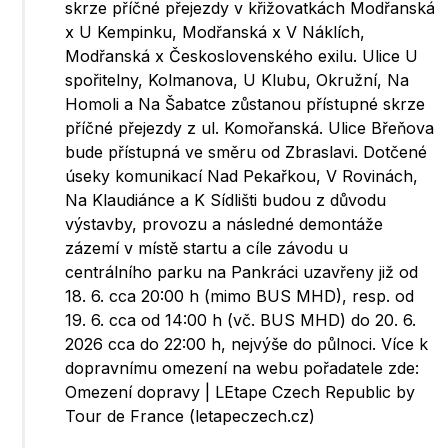
skrze příčné přejezdy v křižovatkách Modřanská
x U Kempinku, Modřanská x V Náklích,
Modřanská x Československého exilu. Ulice U
spořitelny, Kolmanova, U Klubu, Okružní, Na
Homoli a Na Šabatce zůstanou přístupné skrze
příčné přejezdy z ul. Komořanská. Ulice Břeňova
bude přístupná ve směru od Zbraslavi. Dotčené
úseky komunikací Nad Pekařkou, V Rovinách,
Na Klaudiánce a K Sídlišti budou z důvodu
výstavby, provozu a následné demontáže
zázemí v místě startu a cíle závodu u
centrálního parku na Pankráci uzavřeny již od
18. 6. cca 20:00 h (mimo BUS MHD), resp. od
19. 6. cca od 14:00 h (vč. BUS MHD) do 20. 6.
2026 cca do 22:00 h, nejvýše do půlnoci. Více k
dopravnímu omezení na webu pořadatele zde:
Omezení dopravy | LEtape Czech Republic by
Tour de France (letapeczech.cz)