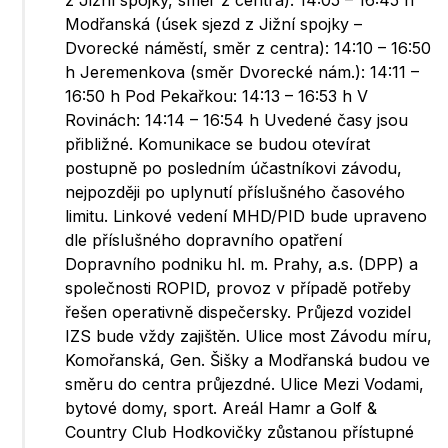
z Jižní spojky, směr z centra): 14:05 – 16:45 h
Modřanská (úsek sjezd z Jižní spojky –
Dvorecké náměstí, směr z centra): 14:10 – 16:50
h Jeremenkova (směr Dvorecké nám.): 14:11 –
16:50 h Pod Pekařkou: 14:13 – 16:53 h V
Rovinách: 14:14 – 16:54 h Uvedené časy jsou
přibližné. Komunikace se budou otevírat
postupně po posledním účastníkovi závodu,
nejpozději po uplynutí příslušného časového
limitu. Linkové vedení MHD/PID bude upraveno
dle příslušného dopravního opatření
Dopravního podniku hl. m. Prahy, a.s. (DPP) a
společnosti ROPID, provoz v případě potřeby
řešen operativně dispečersky. Průjezd vozidel
IZS bude vždy zajištěn. Ulice most Závodu míru,
Komořanská, Gen. Šišky a Modřanská budou ve
směru do centra průjezdné. Ulice Mezi Vodami,
bytové domy, sport. Areál Hamr a Golf &
Country Club Hodkovičky zůstanou přístupné