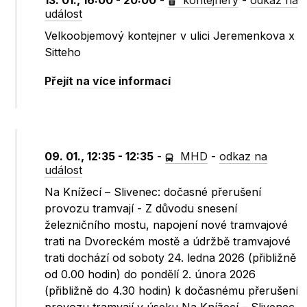
13. 01., 16:00 - 20:00
-
kontejnery
-
odkaz na
událost
Velkoobjemový kontejner v ulici Jeremenkova x
Sitteho
Přejít na více informací
09. 01., 12:35 - 12:35
-
MHD
-
odkaz na
událost
Na Knížecí – Slivenec: dočasné přerušení
provozu tramvají - Z důvodu snesení
železničního mostu, napojení nové tramvajové
trati na Dvoreckém mostě a údržbě tramvajové
trati dochází od soboty 24. ledna 2026 (přibližně
od 0.00 hodin) do pondělí 2. února 2026
(přibližně do 4.30 hodin) k dočasnému přerušení