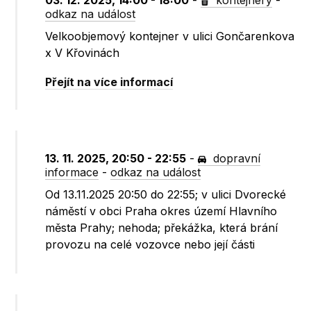
03. 12. 2025, 14:00 - 18:00
-
kontejnery
-
odkaz na událost
Velkoobjemový kontejner v ulici Gončarenkova
x V Křovinách
Přejít na více informací
13. 11. 2025, 20:50 - 22:55
-
dopravní
informace
-
odkaz na událost
Od 13.11.2025 20:50 do 22:55; v ulici Dvorecké
náměstí v obci Praha okres území Hlavního
města Prahy; nehoda; překážka, která brání
provozu na celé vozovce nebo její části