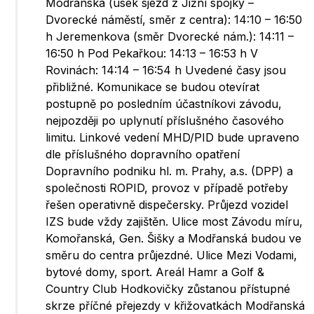
Modřanská (úsek sjezd z Jižní spojky –
Dvorecké náměstí, směr z centra): 14:10 – 16:50
h Jeremenkova (směr Dvorecké nám.): 14:11 –
16:50 h Pod Pekařkou: 14:13 – 16:53 h V
Rovinách: 14:14 – 16:54 h Uvedené časy jsou
přibližné. Komunikace se budou otevírat
postupně po posledním účastníkovi závodu,
nejpozději po uplynutí příslušného časového
limitu. Linkové vedení MHD/PID bude upraveno
dle příslušného dopravního opatření
Dopravního podniku hl. m. Prahy, a.s. (DPP) a
společnosti ROPID, provoz v případě potřeby
řešen operativně dispečersky. Průjezd vozidel
IZS bude vždy zajištěn. Ulice most Závodu míru,
Komořanská, Gen. Šišky a Modřanská budou ve
směru do centra průjezdné. Ulice Mezi Vodami,
bytové domy, sport. Areál Hamr a Golf &
Country Club Hodkovičky zůstanou přístupné
skrze příčné přejezdy v křižovatkách Modřanská