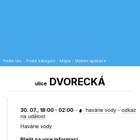
Podle ulic
-
Podle kategorií
-
Mapa
-
Mobilní aplikace
DVORECKÁ
ulice
30. 07., 18:00 - 02:00
-
havárie vody
-
odkaz
na událost
Havárie vody
Přejít na více informací