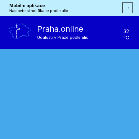
Mobilní aplikace
→
Nastavte si notifikace podle ulic
Praha.online
32
°C
Události v Praze podle ulic