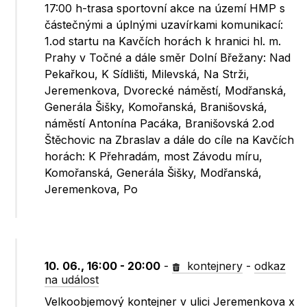
17:00 h-trasa sportovní akce na území HMP s
částečnými a úplnými uzavírkami komunikací:
1.od startu na Kavčích horách k hranici hl. m.
Prahy v Točné a dále směr Dolní Břežany: Nad
Pekařkou, K Sídlišti, Milevská, Na Strži,
Jeremenkova, Dvorecké náměstí, Modřanská,
Generála Šišky, Komořanská, Branišovská,
náměstí Antonína Pacáka, Branišovská 2.od
Štěchovic na Zbraslav a dále do cíle na Kavčích
horách: K Přehradám, most Závodu míru,
Komořanská, Generála Šišky, Modřanská,
Jeremenkova, Po
10. 06., 16:00 - 20:00
-
kontejnery
-
odkaz
na událost
Velkoobjemový kontejner v ulici Jeremenkova x