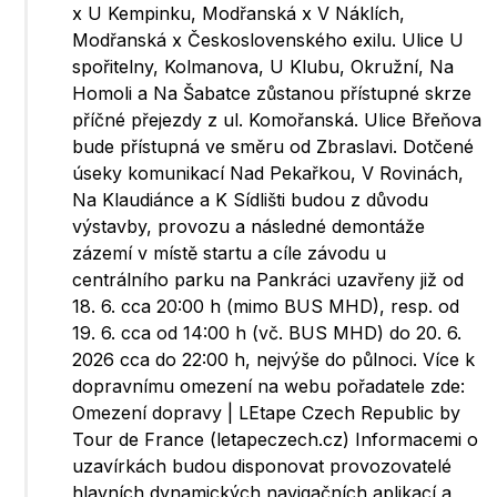
x U Kempinku, Modřanská x V Náklích,
Modřanská x Československého exilu. Ulice U
spořitelny, Kolmanova, U Klubu, Okružní, Na
Homoli a Na Šabatce zůstanou přístupné skrze
příčné přejezdy z ul. Komořanská. Ulice Břeňova
bude přístupná ve směru od Zbraslavi. Dotčené
úseky komunikací Nad Pekařkou, V Rovinách,
Na Klaudiánce a K Sídlišti budou z důvodu
výstavby, provozu a následné demontáže
zázemí v místě startu a cíle závodu u
centrálního parku na Pankráci uzavřeny již od
18. 6. cca 20:00 h (mimo BUS MHD), resp. od
19. 6. cca od 14:00 h (vč. BUS MHD) do 20. 6.
2026 cca do 22:00 h, nejvýše do půlnoci. Více k
dopravnímu omezení na webu pořadatele zde:
Omezení dopravy | LEtape Czech Republic by
Tour de France (letapeczech.cz) Informacemi o
uzavírkách budou disponovat provozovatelé
hlavních dynamických navigačních aplikací a