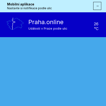
Mobilní aplikace
→
Nastavte si notifikace podle ulic
Praha.online
26
°C
Události v Praze podle ulic