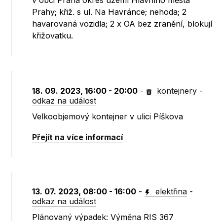
v obci Praha okres území Hlavního města
Prahy; křiž. s ul. Na Havránce; nehoda; 2
havarovaná vozidla; 2 x OA bez zranění, blokují
křižovatku.
18. 09. 2023, 16:00 - 20:00
-
kontejnery
-
odkaz na událost
Velkoobjemový kontejner v ulici Píškova
Přejít na více informací
13. 07. 2023, 08:00 - 16:00
-
elektřina
-
odkaz na událost
Plánovaný výpadek: Výměna RIS 367