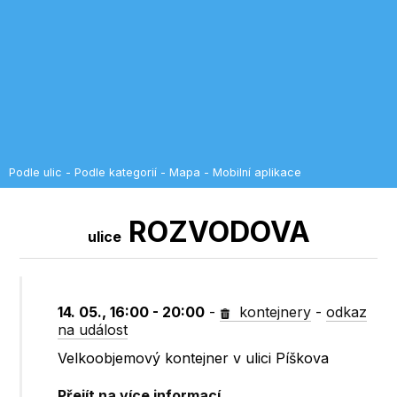
Podle ulic
-
Podle kategorií
-
Mapa
-
Mobilní aplikace
ROZVODOVA
ulice
14. 05., 16:00 - 20:00
-
kontejnery
-
odkaz
na událost
Velkoobjemový kontejner v ulici Píškova
Přejít na více informací