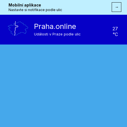
Mobilní aplikace
→
Nastavte si notifikace podle ulic
Praha.online
27
°C
Události v Praze podle ulic