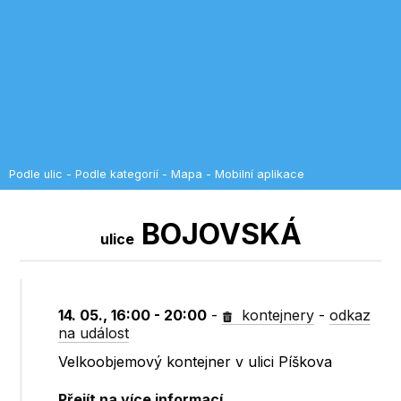
Podle ulic
-
Podle kategorií
-
Mapa
-
Mobilní aplikace
BOJOVSKÁ
ulice
14. 05., 16:00 - 20:00
-
kontejnery
-
odkaz
na událost
Velkoobjemový kontejner v ulici Píškova
Přejít na více informací