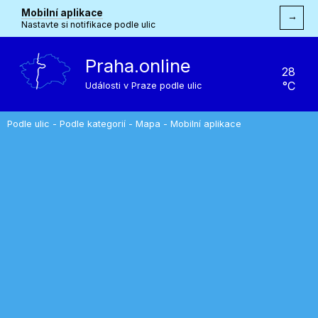
Mobilní aplikace
→
Nastavte si notifikace podle ulic
Praha.online
28
°C
Události v Praze podle ulic
Podle ulic
-
Podle kategorií
-
Mapa
-
Mobilní aplikace