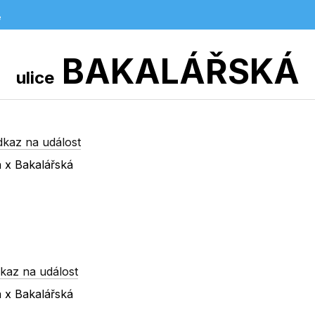
e
BAKALÁŘSKÁ
ulice
dkaz na událost
á x Bakalářská
kaz na událost
á x Bakalářská