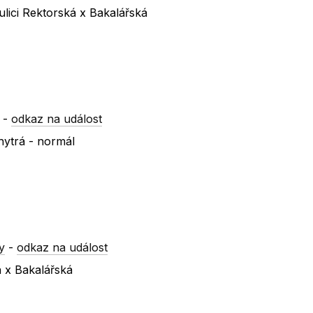
lici Rektorská x Bakalářská
-
odkaz na událost
hytrá - normál
y
-
odkaz na událost
á x Bakalářská