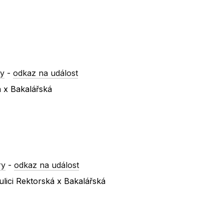
ry
-
odkaz na událost
á x Bakalářská
ry
-
odkaz na událost
lici Rektorská x Bakalářská