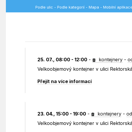
Podle ulic
-
Podle kategorií
-
Mapa
-
Mobilní aplikac
25. 07., 08:00 - 12:00
-
kontejnery
-
o
Velkoobjemový kontejner v ulici Rektorsk
Přejít na více informací
23. 04., 15:00 - 19:00
-
kontejnery
-
od
Velkoobjemový kontejner v ulici Rektorsk