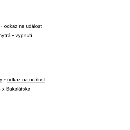
-
odkaz na událost
ytrá - vypnutí
y
-
odkaz na událost
á x Bakalářská