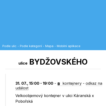
Podle ulic
-
Podle kategorií
-
Mapa
-
Mobilní aplikace
BYDŽOVSKÉHO
ulice
31. 07., 15:00 - 19:00
-
kontejnery
-
odkaz na
událost
Velkoobjemový kontejner v ulici Káranská x
Pobořská