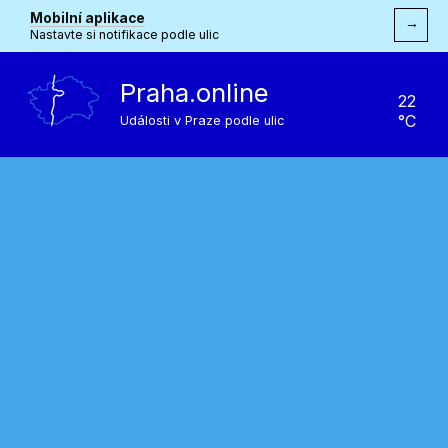
Mobilní aplikace
→
Nastavte si notifikace podle ulic
Praha.online
22
°C
Události v Praze podle ulic