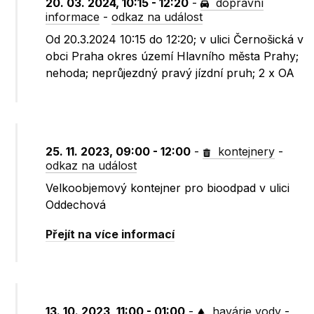
20. 03. 2024, 10:15 - 12:20
-
dopravní
informace
-
odkaz na událost
Od 20.3.2024 10:15 do 12:20; v ulici Černošická v
obci Praha okres území Hlavního města Prahy;
nehoda; neprůjezdný pravý jízdní pruh; 2 x OA
25. 11. 2023, 09:00 - 12:00
-
kontejnery
-
odkaz na událost
Velkoobjemový kontejner pro bioodpad v ulici
Oddechová
Přejít na více informací
13. 10. 2023, 11:00 - 01:00
-
havárie vody
-