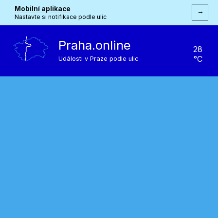
Mobilní aplikace
→
Nastavte si notifikace podle ulic
Praha.online
28
°C
Události v Praze podle ulic