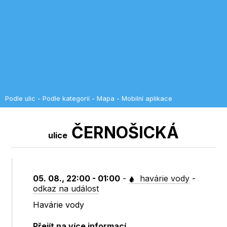
Podle ulic
-
Podle kategorií
-
Mapa
-
Mobilní aplikace
ČERNOŠICKÁ
ulice
05. 08., 22:00 - 01:00
-
havárie vody
-
odkaz na událost
Havárie vody
Přejít na více informací