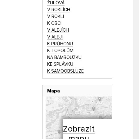
ŽULOVÁ
V ROKLÍCH
V ROKLI
K OBCI
V ALEJÍCH
V ALEJI
K PRŮHONU
K TOPOLŮM
NA BAMBOUZKU
KE SPLÁVKU
K SAMOOBSLUZE
Mapa
Zobrazit
mapu