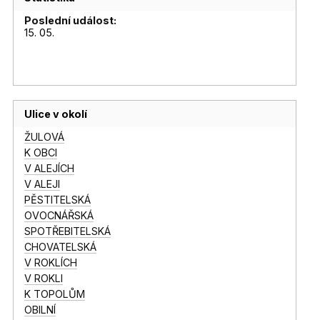
Poslední událost:
15. 05.
Ulice v okolí
ŽULOVÁ
K OBCI
V ALEJÍCH
V ALEJI
PĚSTITELSKÁ
OVOCNÁŘSKÁ
SPOTŘEBITELSKÁ
CHOVATELSKÁ
V ROKLÍCH
V ROKLI
K TOPOLŮM
OBILNÍ