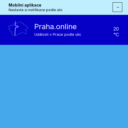
Mobilní aplikace
→
Nastavte si notifikace podle ulic
Praha.online
20
°C
Události v Praze podle ulic