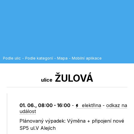
Podle ulic
-
Podle kategorií
-
Mapa
-
Mobilní aplikace
ŽULOVÁ
ulice
01. 06., 08:00 - 16:00
-
elektřina
-
odkaz na
událost
Plánovaný výpadek: Výměna + připojení nové
SP5 ul.V Alejích