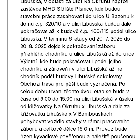
Libušská, v oblasti za ulicí Na Okruhu naproti
zastávce MHD Sídliště Písnice, kde budou
stavební práce zasahovat i do ulice U Bazénu k
domu č.p. 320/10 a v ulici Libušská budou dále
pokračovat až k budově č.p. 400/115 podél ulice
Libušská. V termínu 6. etapy od 20. 7. 2026 do
30. 8. 2025 dojde k pokračování záboru
přilehlého chodníku u ulice Libušská až do ulice
Výletní, kde bude pokračovat i podél jejího
chodníku a zároveň i v ulici Libušská až na
chodník podél budovy Libušské sokolovny.
Obchozí trasa pro pěší bude vyznačena. Po
celou dobu trvání těchto dvou etap se bude v
čase od 9.00 do 15.00 na ulici Libušská v úseku
od křižovatky Na Okruhu x Libušská a dále za
křižovatku Libušská x V Bambouskách
pohybovat vozidlo stavby v rámci pracovního
záboru a celkové délce 15,0 m. Provoz bude
řízen kyvadlově pověřenou a náležitě poučenou