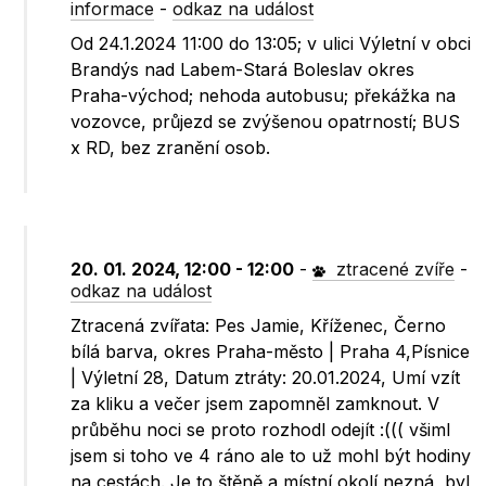
informace
-
odkaz na událost
Od 24.1.2024 11:00 do 13:05; v ulici Výletní v obci
Brandýs nad Labem-Stará Boleslav okres
Praha-východ; nehoda autobusu; překážka na
vozovce, průjezd se zvýšenou opatrností; BUS
x RD, bez zranění osob.
20. 01. 2024, 12:00 - 12:00
-
ztracené zvíře
-
odkaz na událost
Ztracená zvířata: Pes Jamie, Kříženec, Černo
bílá barva, okres Praha-město | Praha 4,Písnice
| Výletní 28, Datum ztráty: 20.01.2024, Umí vzít
za kliku a večer jsem zapomněl zamknout. V
průběhu noci se proto rozhodl odejít :((( všiml
jsem si toho ve 4 ráno ale to už mohl být hodiny
na cestách. Je to štěně a místní okolí nezná, byl