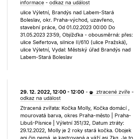
informace
-
odkaz na událost
ulice Výletní, Brandýs nad Labem-Stará
Boleslav, okr. Praha-východ, uzavřeno,
stavební práce, Od 01.02.2023 00:00 Do
31.05.2023 23:59, Objížďka - obousměrná: přes:
ulice Seifertova, silnice II/610 (ulice Pražská),
ulice Výletní, Vydal: Městský úřad Brandýs nad
Labem-Stará Boleslav
29. 12. 2022, 12:00 - 12:00
-
ztracené zvíře
-
odkaz na událost
Ztracená zvířata: Kočka Molly, Kočka domácí ,
mourovatá barva, okres Praha-město | Praha-
Libuš-Písnice | Výletní 351/32, Datum ztráty:
29.12.2022, Molly je 2 roky stará kočka. Obojek
ani čip nemá, je kastrovaná a váží asi 7kg. Je to