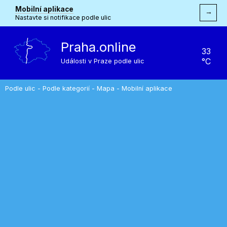
Mobilní aplikace
→
Nastavte si notifikace podle ulic
Praha.online
33
°C
Události v Praze podle ulic
Podle ulic
-
Podle kategorií
-
Mapa
-
Mobilní aplikace