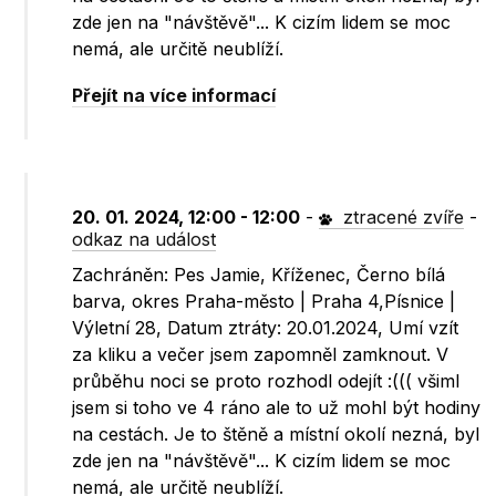
zde jen na "návštěvě"... K cizím lidem se moc
nemá, ale určitě neublíží.
Přejít na více informací
20. 01. 2024, 12:00 - 12:00
-
ztracené zvíře
-
odkaz na událost
Zachráněn: Pes Jamie, Kříženec, Černo bílá
barva, okres Praha-město | Praha 4,Písnice |
Výletní 28, Datum ztráty: 20.01.2024, Umí vzít
za kliku a večer jsem zapomněl zamknout. V
průběhu noci se proto rozhodl odejít :((( všiml
jsem si toho ve 4 ráno ale to už mohl být hodiny
na cestách. Je to štěně a místní okolí nezná, byl
zde jen na "návštěvě"... K cizím lidem se moc
nemá, ale určitě neublíží.