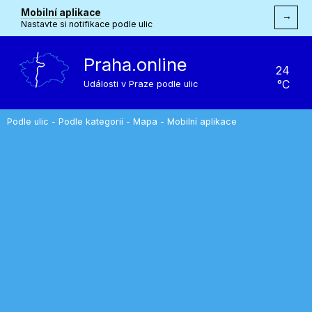
Mobilní aplikace
→
Nastavte si notifikace podle ulic
Praha.online
24
°C
Události v Praze podle ulic
Podle ulic
-
Podle kategorií
-
Mapa
-
Mobilní aplikace