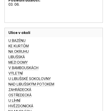
Poslední událost:
03. 06.
Ulice v okolí
U BAZÉNU
KE KURTŮM
NA OKRUHU
LIBUŠSKÁ
MEZI DOMY
V BAMBOUSKÁCH
VÝLETNÍ
U LIBUŠSKÉ SOKOLOVNY
NAD LIBUŠSKÝM POTOKEM
ZAHRÁDECKÁ
OSTŘEDECKÁ
U LÍHNÍ
HVĚZDONICKÁ