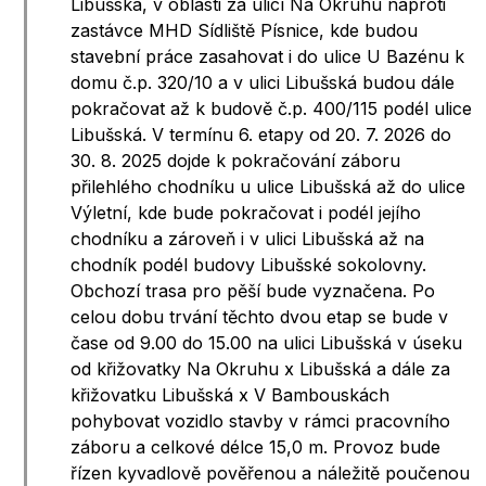
Libušská, v oblasti za ulicí Na Okruhu naproti
zastávce MHD Sídliště Písnice, kde budou
stavební práce zasahovat i do ulice U Bazénu k
domu č.p. 320/10 a v ulici Libušská budou dále
pokračovat až k budově č.p. 400/115 podél ulice
Libušská. V termínu 6. etapy od 20. 7. 2026 do
30. 8. 2025 dojde k pokračování záboru
přilehlého chodníku u ulice Libušská až do ulice
Výletní, kde bude pokračovat i podél jejího
chodníku a zároveň i v ulici Libušská až na
chodník podél budovy Libušské sokolovny.
Obchozí trasa pro pěší bude vyznačena. Po
celou dobu trvání těchto dvou etap se bude v
čase od 9.00 do 15.00 na ulici Libušská v úseku
od křižovatky Na Okruhu x Libušská a dále za
křižovatku Libušská x V Bambouskách
pohybovat vozidlo stavby v rámci pracovního
záboru a celkové délce 15,0 m. Provoz bude
řízen kyvadlově pověřenou a náležitě poučenou