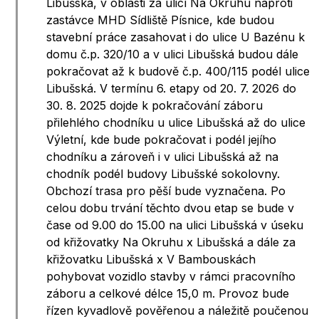
Libušská, v oblasti za ulicí Na Okruhu naproti
zastávce MHD Sídliště Písnice, kde budou
stavební práce zasahovat i do ulice U Bazénu k
domu č.p. 320/10 a v ulici Libušská budou dále
pokračovat až k budově č.p. 400/115 podél ulice
Libušská. V termínu 6. etapy od 20. 7. 2026 do
30. 8. 2025 dojde k pokračování záboru
přilehlého chodníku u ulice Libušská až do ulice
Výletní, kde bude pokračovat i podél jejího
chodníku a zároveň i v ulici Libušská až na
chodník podél budovy Libušské sokolovny.
Obchozí trasa pro pěší bude vyznačena. Po
celou dobu trvání těchto dvou etap se bude v
čase od 9.00 do 15.00 na ulici Libušská v úseku
od křižovatky Na Okruhu x Libušská a dále za
křižovatku Libušská x V Bambouskách
pohybovat vozidlo stavby v rámci pracovního
záboru a celkové délce 15,0 m. Provoz bude
řízen kyvadlově pověřenou a náležitě poučenou