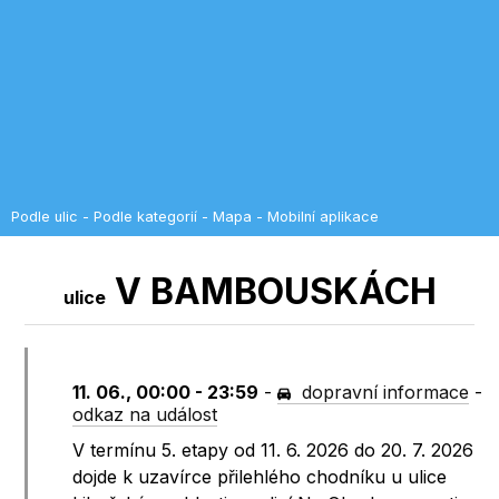
Podle ulic
-
Podle kategorií
-
Mapa
-
Mobilní aplikace
V BAMBOUSKÁCH
ulice
11. 06., 00:00 - 23:59
-
dopravní informace
-
odkaz na událost
V termínu 5. etapy od 11. 6. 2026 do 20. 7. 2026
dojde k uzavírce přilehlého chodníku u ulice