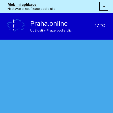
Mobilní aplikace
→
Nastavte si notifikace podle ulic
Praha.online
17 °C
Události v Praze podle ulic