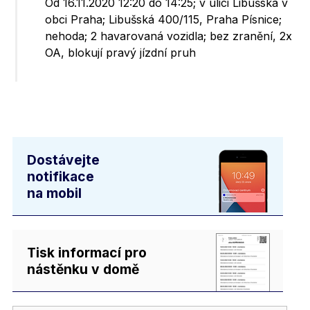
Od 16.11.2020 12:20 do 14:25; v ulici Libušská v
obci Praha; Libušská 400/115, Praha Písnice;
nehoda; 2 havarovaná vozidla; bez zranění, 2x
OA, blokují pravý jízdní pruh
Dostávejte
notifikace
na mobil
Tisk informací pro
nástěnku v domě