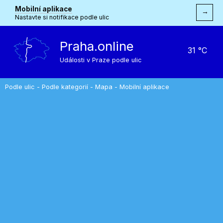
Mobilní aplikace
→
Nastavte si notifikace podle ulic
Praha.online
31 °C
Události v Praze podle ulic
Podle ulic
-
Podle kategorií
-
Mapa
-
Mobilní aplikace