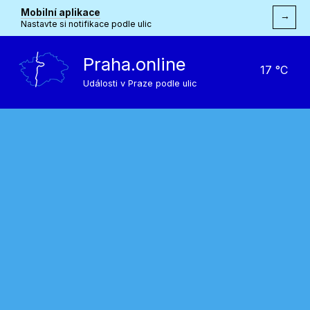
Mobilní aplikace
→
Nastavte si notifikace podle ulic
Praha.online
17 °C
Události v Praze podle ulic