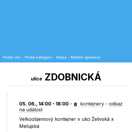
Podle ulic
-
Podle kategorií
-
Mapa
-
Mobilní aplikace
ZDOBNICKÁ
ulice
05. 06., 14:00 - 18:00
-
kontejnery
-
odkaz
na událost
Velkoobjemový kontejner v ulici Želivská x
Metujská