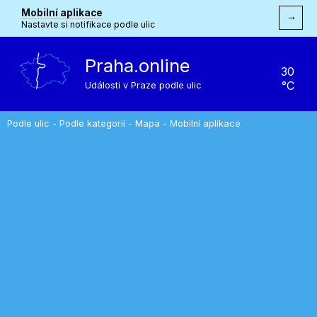
Mobilní aplikace
→
Nastavte si notifikace podle ulic
Praha.online
30
°C
Události v Praze podle ulic
Podle ulic
-
Podle kategorií
-
Mapa
-
Mobilní aplikace