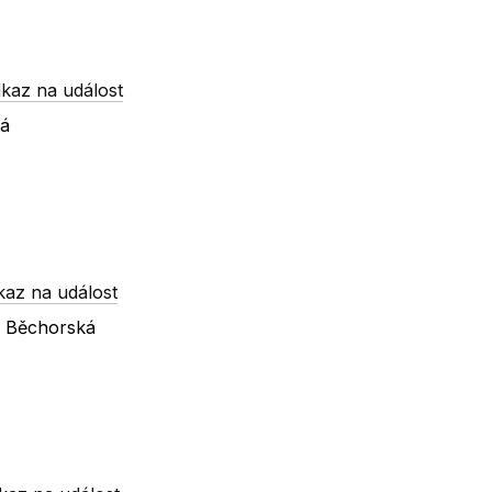
kaz na událost
ká
kaz na událost
 x Běchorská