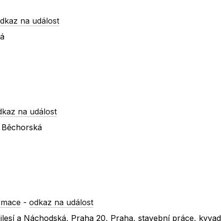
dkaz na událost
ká
dkaz na událost
- Běchorská
rmace
-
odkaz na událost
zilesí a Náchodská, Praha 20, Praha, stavební práce, kyva