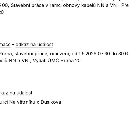
5:00, Stavební práce v rámci obnovy kabelů NN a VN , Př
20
rmace
-
odkaz na událost
, Praha, stavební práce, omezení, od 1.6.2026 07:30 do 30.6
abelů NN a VN , Vydal: ÚMČ Praha 20
kaz na událost
lici Na větrníku x Dusíkova