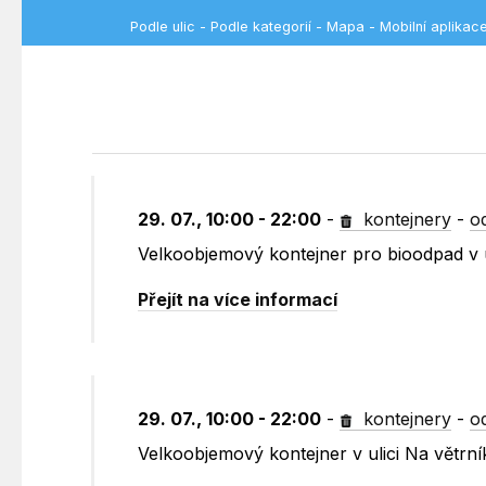
Podle ulic
-
Podle kategorií
-
Mapa
-
Mobilní aplikac
29. 07., 10:00 - 22:00
-
kontejnery
-
o
Velkoobjemový kontejner pro bioodpad v u
Přejít na více informací
29. 07., 10:00 - 22:00
-
kontejnery
-
o
Velkoobjemový kontejner v ulici Na větrn