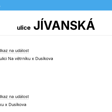
e
JÍVANSKÁ
ulice
dkaz na událost
lici Na větrníku x Dusíkova
dkaz na událost
íku x Dusíkova