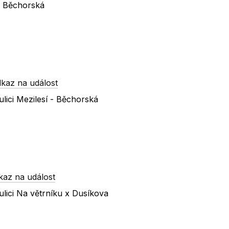
 x Běchorská
kaz na událost
lici Mezilesí - Běchorská
kaz na událost
lici Na větrníku x Dusíkova