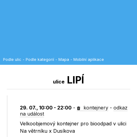
Podle ulic
-
Podle kategorií
-
Mapa
-
Mobilní aplikace
LIPÍ
ulice
29. 07., 10:00 - 22:00
-
kontejnery
-
odkaz
na událost
Velkoobjemový kontejner pro bioodpad v ulici
Na větrníku x Dusíkova