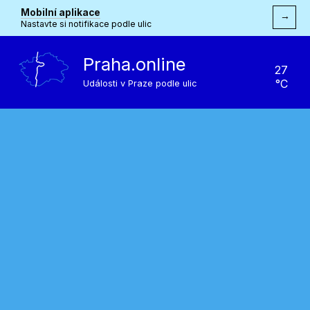
Mobilní aplikace
→
Nastavte si notifikace podle ulic
Praha.online
27
°C
Události v Praze podle ulic