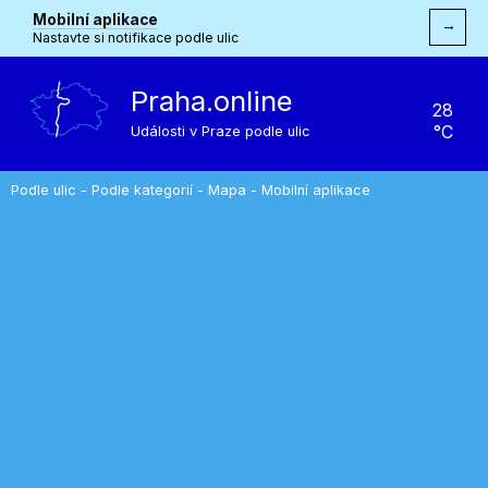
Mobilní aplikace
→
Nastavte si notifikace podle ulic
Praha.online
28
°C
Události v Praze podle ulic
Podle ulic
-
Podle kategorií
-
Mapa
-
Mobilní aplikace