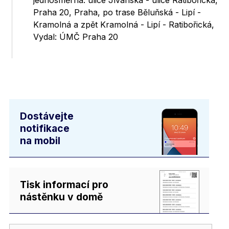
jednosměrná: ulice Jívanská - ulice Ratibořická,
Praha 20, Praha, po trase Běluňská - Lipí -
Kramolná a zpět Kramolná - Lipí - Ratibořická,
Vydal: ÚMČ Praha 20
Dostávejte
notifikace
na mobil
Tisk informací pro
nástěnku v domě