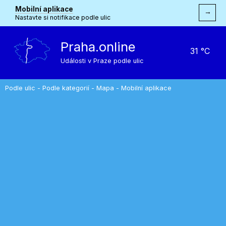
Mobilní aplikace
→
Nastavte si notifikace podle ulic
Praha.online
31 °C
Události v Praze podle ulic
Podle ulic
-
Podle kategorií
-
Mapa
-
Mobilní aplikace