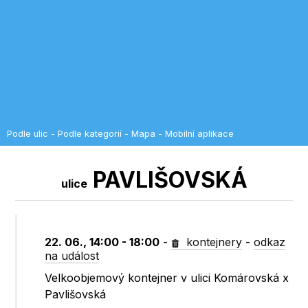
Podle ulic
-
Podle kategorií
-
Mapa
-
Mobilní aplikace
PAVLIŠOVSKÁ
ulice
22. 06., 14:00 - 18:00
-
kontejnery
-
odkaz
na událost
Velkoobjemový kontejner v ulici Komárovská x
Pavlišovská