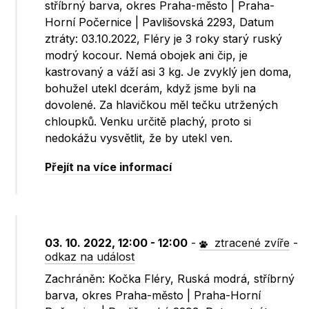
stříbrný barva, okres Praha-město | Praha-
Horní Počernice | Pavlišovská 2293, Datum
ztráty: 03.10.2022, Fléry je 3 roky starý ruský
modrý kocour. Nemá obojek ani čip, je
kastrovaný a váží asi 3 kg. Je zvyklý jen doma,
bohužel utekl dcerám, když jsme byli na
dovolené. Za hlavičkou měl tečku utržených
chloupků. Venku určitě plachý, proto si
nedokážu vysvětlit, že by utekl ven.
Přejít na více informací
03. 10. 2022, 12:00 - 12:00
-
ztracené zvíře
-
odkaz na událost
Zachráněn: Kočka Fléry, Ruská modrá, stříbrný
barva, okres Praha-město | Praha-Horní