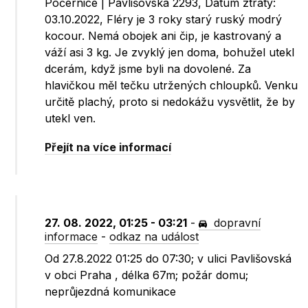
Počernice | Pavlišovská 2293, Datum ztráty:
03.10.2022, Fléry je 3 roky starý ruský modrý
kocour. Nemá obojek ani čip, je kastrovaný a
váží asi 3 kg. Je zvyklý jen doma, bohužel utekl
dcerám, když jsme byli na dovolené. Za
hlavičkou měl tečku utržených chloupků. Venku
určitě plachý, proto si nedokážu vysvětlit, že by
utekl ven.
Přejít na více informací
27. 08. 2022, 01:25 - 03:21
-
dopravní
informace
-
odkaz na událost
Od 27.8.2022 01:25 do 07:30; v ulici Pavlišovská
v obci Praha , délka 67m; požár domu;
neprůjezdná komunikace