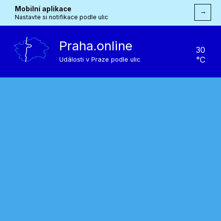
Mobilní aplikace
→
Nastavte si notifikace podle ulic
Praha.online
30
°C
Události v Praze podle ulic