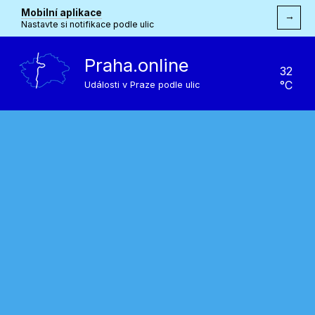
Mobilní aplikace
→
Nastavte si notifikace podle ulic
Praha.online
32
°C
Události v Praze podle ulic