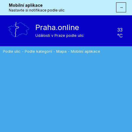
Mobilní aplikace
→
Nastavte si notifikace podle ulic
Praha.online
33
°C
Události v Praze podle ulic
Podle ulic
-
Podle kategorií
-
Mapa
-
Mobilní aplikace