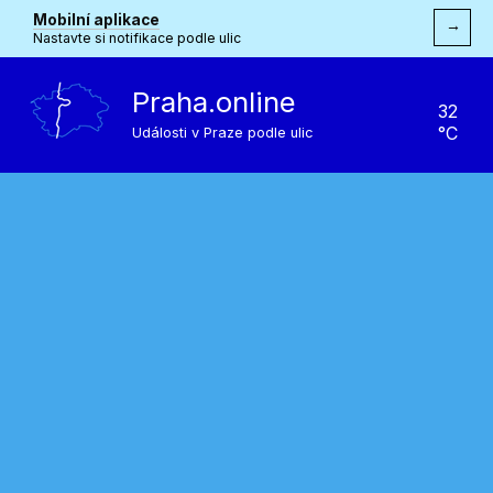
Mobilní aplikace
→
Nastavte si notifikace podle ulic
Praha.online
32
°C
Události v Praze podle ulic