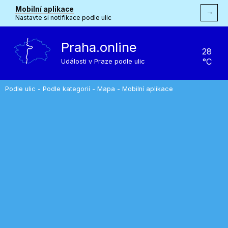
Mobilní aplikace
→
Nastavte si notifikace podle ulic
Praha.online
28
°C
Události v Praze podle ulic
Podle ulic
-
Podle kategorií
-
Mapa
-
Mobilní aplikace