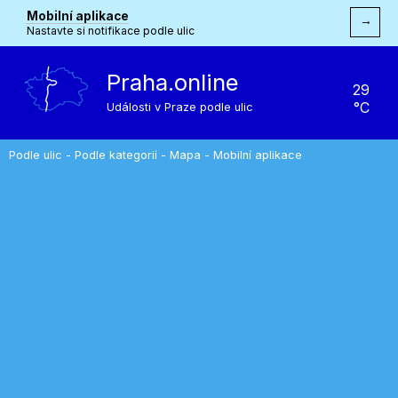
Mobilní aplikace
→
Nastavte si notifikace podle ulic
Praha.online
29
°C
Události v Praze podle ulic
Podle ulic
-
Podle kategorií
-
Mapa
-
Mobilní aplikace