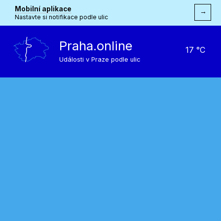
Mobilní aplikace
→
Nastavte si notifikace podle ulic
Praha.online
17 °C
Události v Praze podle ulic