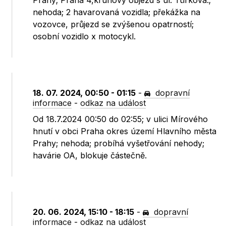
Prahy; Praha 4,kruhový objezd s ul. Türkova.;
nehoda; 2 havarovaná vozidla; překážka na
vozovce, průjezd se zvýšenou opatrností;
osobní vozidlo x motocykl.
18. 07. 2024, 00:50 - 01:15
-
dopravní
informace
-
odkaz na událost
Od 18.7.2024 00:50 do 02:55; v ulici Mírového
hnutí v obci Praha okres území Hlavního města
Prahy; nehoda; probíhá vyšetřování nehody;
havárie OA, blokuje částečně.
20. 06. 2024, 15:10 - 18:15
-
dopravní
informace
-
odkaz na událost