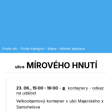
Podle ulic
-
Podle kategorií
-
Mapa
-
Mobilní aplikace
MÍROVÉHO HNUTÍ
ulice
23. 06., 15:00 - 19:00
-
kontejnery
-
odkaz
na událost
Velkoobjemový kontejner v ulici Majerského x
Samohelova