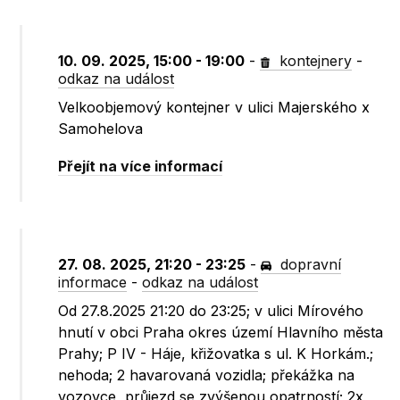
10. 09. 2025, 15:00 - 19:00
-
kontejnery
-
odkaz na událost
Velkoobjemový kontejner v ulici Majerského x
Samohelova
Přejít na více informací
27. 08. 2025, 21:20 - 23:25
-
dopravní
informace
-
odkaz na událost
Od 27.8.2025 21:20 do 23:25; v ulici Mírového
hnutí v obci Praha okres území Hlavního města
Prahy; P IV - Háje, křižovatka s ul. K Horkám.;
nehoda; 2 havarovaná vozidla; překážka na
vozovce, průjezd se zvýšenou opatrností; 2x