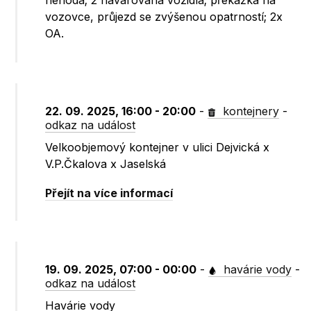
nehoda; 2 havarovaná vozidla; překážka na
vozovce, průjezd se zvýšenou opatrností; 2x
OA.
22. 09. 2025, 16:00 - 20:00
-
kontejnery
-
odkaz na událost
Velkoobjemový kontejner v ulici Dejvická x
V.P.Čkalova x Jaselská
Přejít na více informací
19. 09. 2025, 07:00 - 00:00
-
havárie vody
-
odkaz na událost
Havárie vody