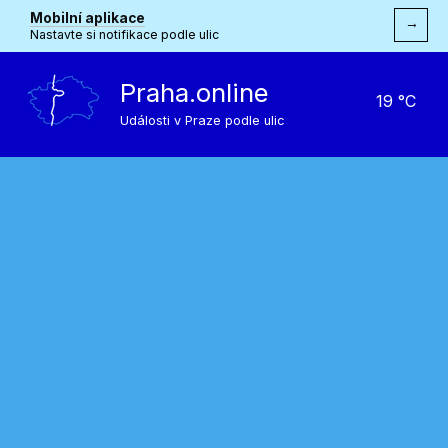
Mobilní aplikace
→
Nastavte si notifikace podle ulic
Praha.online
19 °C
Události v Praze podle ulic