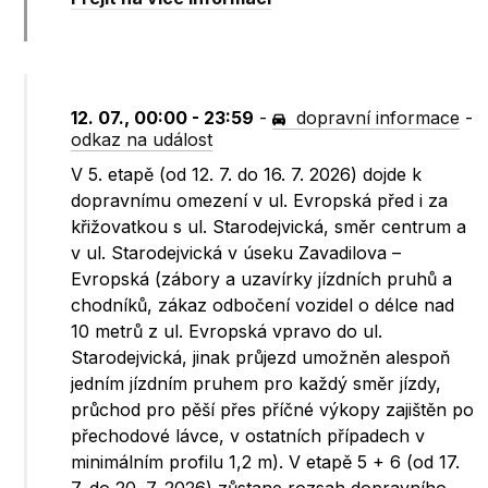
12. 07., 00:00 - 23:59
-
dopravní informace
-
odkaz na událost
V 5. etapě (od 12. 7. do 16. 7. 2026) dojde k
dopravnímu omezení v ul. Evropská před i za
křižovatkou s ul. Starodejvická, směr centrum a
v ul. Starodejvická v úseku Zavadilova –
Evropská (zábory a uzavírky jízdních pruhů a
chodníků, zákaz odbočení vozidel o délce nad
10 metrů z ul. Evropská vpravo do ul.
Starodejvická, jinak průjezd umožněn alespoň
jedním jízdním pruhem pro každý směr jízdy,
průchod pro pěší přes příčné výkopy zajištěn po
přechodové lávce, v ostatních případech v
minimálním profilu 1,2 m). V etapě 5 + 6 (od 17.