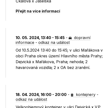
Čkalova x Jaselská
Přejít na více informací
10. 05. 2024, 13:40 - 15:45
-
dopravní
informace
-
odkaz na událost
Od 10.5.2024 13:40 do 15:45; v ulici Mařákova v
obci Praha okres území Hlavního města Prahy;
Dejvická x Mařákova, Praha; nehoda; 2
havarovaná vozidla; 2 x OA bez zranění.
18. 04. 2024, 16:00 - 20:00
-
kontejnery
-
odkaz na událost
Velkoobjemový kontejner v ulici Dejvická x V.P.