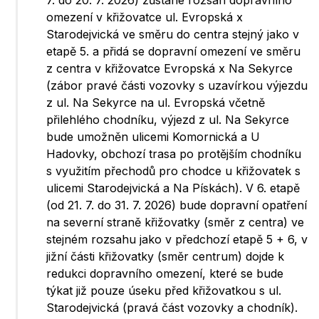
7. do 20. 7. 2026) zůstane rozsah dopravního
omezení v křižovatce ul. Evropská x
Starodejvická ve směru do centra stejný jako v
etapě 5. a přidá se dopravní omezení ve směru
z centra v křižovatce Evropská x Na Sekyrce
(zábor pravé části vozovky s uzavírkou výjezdu
z ul. Na Sekyrce na ul. Evropská včetně
přilehlého chodníku, výjezd z ul. Na Sekyrce
bude umožněn ulicemi Komornická a U
Hadovky, obchozí trasa po protějším chodníku
s využitím přechodů pro chodce u křižovatek s
ulicemi Starodejvická a Na Pískách). V 6. etapě
(od 21. 7. do 31. 7. 2026) bude dopravní opatření
na severní straně křižovatky (směr z centra) ve
stejném rozsahu jako v předchozí etapě 5 + 6, v
jižní části křižovatky (směr centrum) dojde k
redukci dopravního omezení, které se bude
týkat již pouze úseku před křižovatkou s ul.
Starodejvická (pravá část vozovky a chodník).