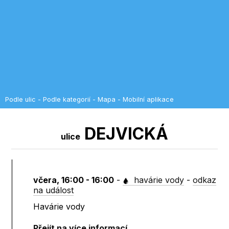
Podle ulic
-
Podle kategorií
-
Mapa
-
Mobilní aplikace
DEJVICKÁ
ulice
včera, 16:00 - 16:00
-
havárie vody
-
odkaz
na událost
Havárie vody
Přejít na více informací