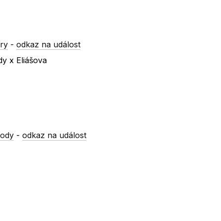
ry
-
odkaz na událost
dy x Eliášova
vody
-
odkaz na událost