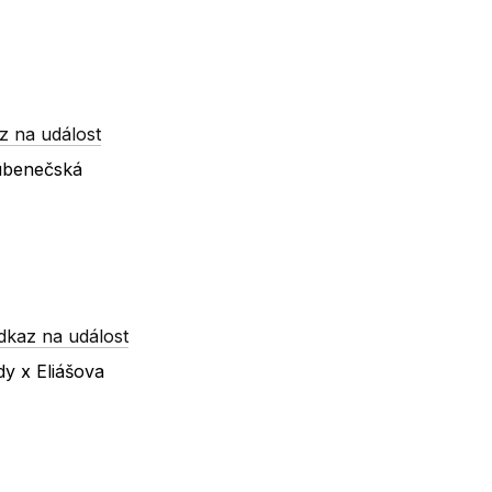
z na událost
ubenečská
dkaz na událost
dy x Eliášova