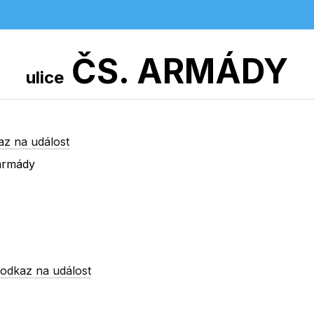
ČS. ARMÁDY
ulice
az na událost
armády
-
odkaz na událost