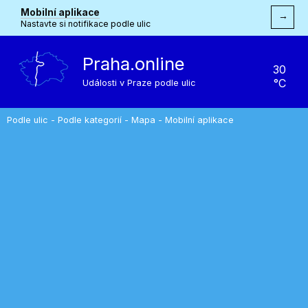
Mobilní aplikace
→
Nastavte si notifikace podle ulic
Praha.online
30
°C
Události v Praze podle ulic
Podle ulic
-
Podle kategorií
-
Mapa
-
Mobilní aplikace