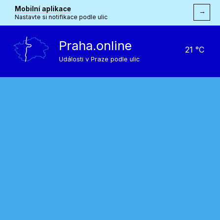
Mobilní aplikace
→
Nastavte si notifikace podle ulic
Praha.online
21 °C
Události v Praze podle ulic