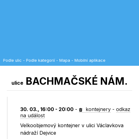
Podle ulic
-
Podle kategorií
-
Mapa
-
Mobilní aplikace
BACHMAČSKÉ NÁM.
ulice
30. 03., 16:00 - 20:00
-
kontejnery
-
odkaz
na událost
Velkoobjemový kontejner v ulici Václavkova
nádraží Dejvice