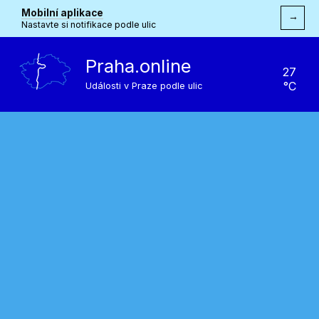
Mobilní aplikace
→
Nastavte si notifikace podle ulic
Praha.online
27
°C
Události v Praze podle ulic