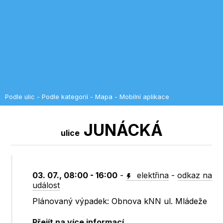
Podle ulic
-
Podle kategorií
-
Mapa
-
Mobilní aplikace
JUNÁCKÁ
ulice
03. 07., 08:00 - 16:00
-
elektřina
-
odkaz na
událost
Plánovaný výpadek: Obnova kNN ul. Mládeže
Přejít na více informací