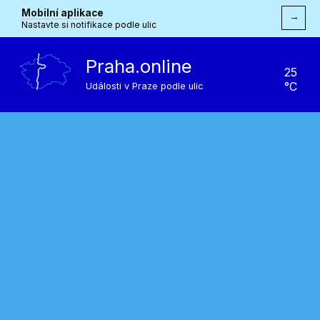
Mobilní aplikace
→
Nastavte si notifikace podle ulic
Praha.online
25
°C
Události v Praze podle ulic