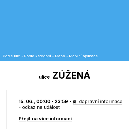
Podle ulic
-
Podle kategorií
-
Mapa
-
Mobilní aplikace
ZÚŽENÁ
ulice
15. 06., 00:00 - 23:59
-
dopravní informace
-
odkaz na událost
Přejít na více informací