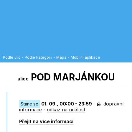
Podle ulic
-
Podle kategorií
-
Mapa
-
Mobilní aplikace
POD MARJÁNKOU
ulice
01. 09., 00:00 - 23:59
-
dopravní
Stane se
informace
-
odkaz na událost
Přejít na více informací