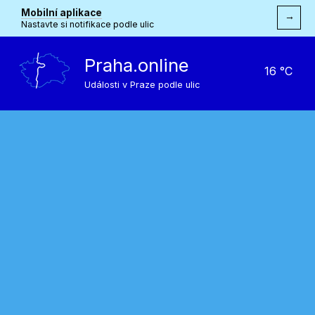
Mobilní aplikace
→
Nastavte si notifikace podle ulic
Praha.online
16 °C
Události v Praze podle ulic