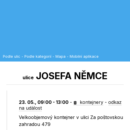
Podle ulic
-
Podle kategorií
-
Mapa
-
Mobilní aplikace
JOSEFA NĚMCE
ulice
23. 05., 09:00 - 13:00
-
kontejnery
-
odkaz
na událost
Velkoobjemový kontejner v ulici Za poštovskou
zahradou 479