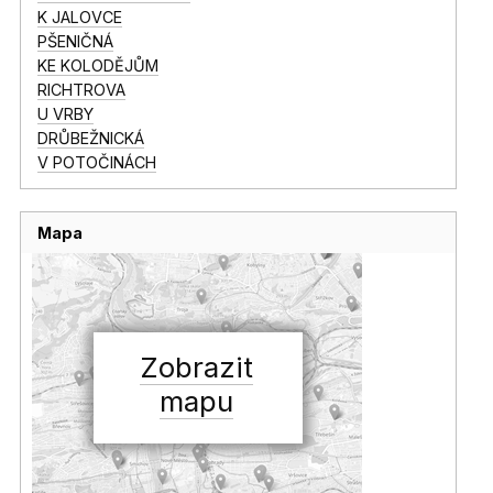
K JALOVCE
PŠENIČNÁ
KE KOLODĚJŮM
RICHTROVA
U VRBY
DRŮBEŽNICKÁ
V POTOČINÁCH
Mapa
Zobrazit
mapu