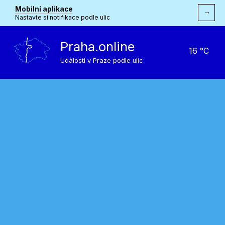
Mobilní aplikace
→
Nastavte si notifikace podle ulic
Praha.online
16 °C
Události v Praze podle ulic