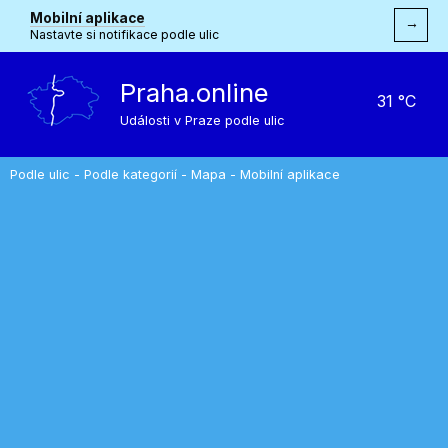
Mobilní aplikace
→
Nastavte si notifikace podle ulic
Praha.online
31 °C
Události v Praze podle ulic
Podle ulic
-
Podle kategorií
-
Mapa
-
Mobilní aplikace