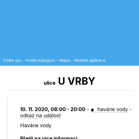
Podle ulic
-
Podle kategorií
-
Mapa
-
Mobilní aplikace
U VRBY
ulice
10. 11. 2020, 08:00 - 20:00
-
havárie vody
-
odkaz na událost
Havárie vody
Přejít na více informací