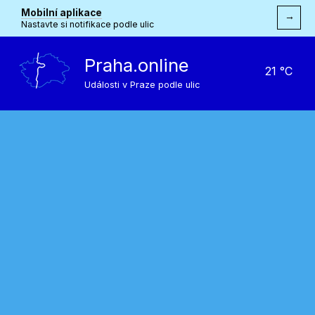
Mobilní aplikace
→
Nastavte si notifikace podle ulic
Praha.online
21 °C
Události v Praze podle ulic