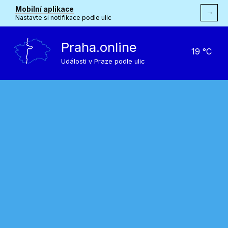
Mobilní aplikace
→
Nastavte si notifikace podle ulic
Praha.online
19 °C
Události v Praze podle ulic