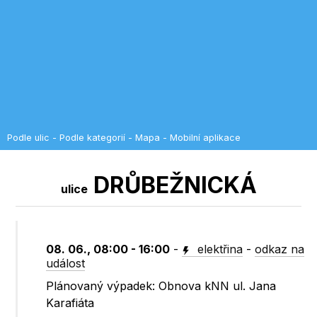
Podle ulic
-
Podle kategorií
-
Mapa
-
Mobilní aplikace
DRŮBEŽNICKÁ
ulice
08. 06., 08:00 - 16:00
-
elektřina
-
odkaz na
událost
Plánovaný výpadek: Obnova kNN ul. Jana
Karafiáta