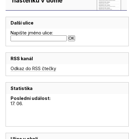
nástěnku v domě
Další ulice
Napište jméno ulice:
RSS kanál
Odkaz do RSS čtečky
Statistika
Poslední událost:
17. 06.
Ulice v okolí