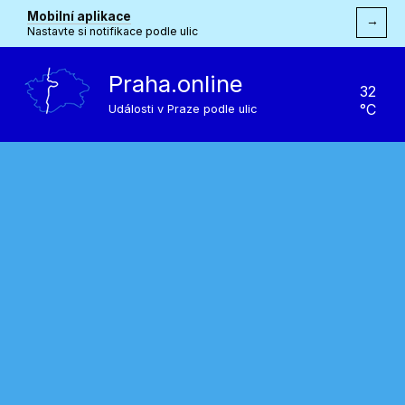
Mobilní aplikace
→
Nastavte si notifikace podle ulic
Praha.online
32
°C
Události v Praze podle ulic