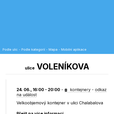
Podle ulic
-
Podle kategorií
-
Mapa
-
Mobilní aplikace
VOLENÍKOVA
ulice
24. 06., 16:00 - 20:00
-
kontejnery
-
odkaz
na událost
Velkoobjemový kontejner v ulici Chalabalova
Přejít na více informací