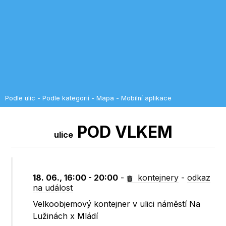
Podle ulic
-
Podle kategorií
-
Mapa
-
Mobilní aplikace
POD VLKEM
ulice
18. 06., 16:00 - 20:00
-
kontejnery
-
odkaz
na událost
Velkoobjemový kontejner v ulici náměstí Na
Lužinách x Mládí