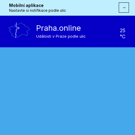
Mobilní aplikace
→
Nastavte si notifikace podle ulic
Praha.online
25
°C
Události v Praze podle ulic