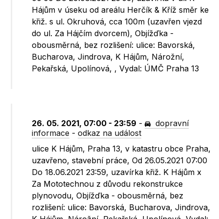
Hájům v úseku od areálu Herčík & Kříž směr ke
křiž. s ul. Okruhová, cca 100m (uzavřen vjezd
do ul. Za Hájčím dvorcem), Objížďka -
obousměrná, bez rozlišení: ulice: Bavorská,
Bucharova, Jindrova, K Hájům, Nárožní,
Pekařská, Upolínová, , Vydal: ÚMČ Praha 13
26. 05. 2021, 07:00 - 23:59
-
dopravní
informace
-
odkaz na událost
ulice K Hájům, Praha 13, v katastru obce Praha,
uzavřeno, stavební práce, Od 26.05.2021 07:00
Do 18.06.2021 23:59, uzavírka křiž. K Hájům x
Za Mototechnou z důvodu rekonstrukce
plynovodu, Objížďka - obousměrná, bez
rozlišení: ulice: Bavorská, Bucharova, Jindrova,