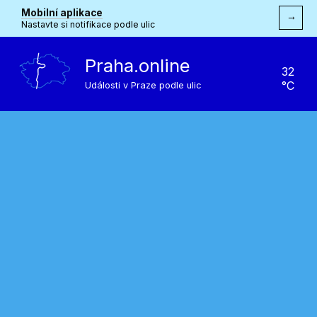
Mobilní aplikace
→
Nastavte si notifikace podle ulic
Praha.online
32
°C
Události v Praze podle ulic