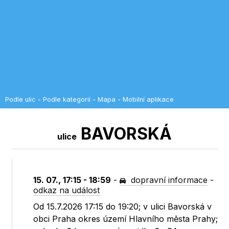
Podle ulic
-
Podle kategorií
-
Mapa
-
Mobilní aplikace
BAVORSKÁ
ulice
15. 07., 17:15 - 18:59
-
dopravní informace
-
odkaz na událost
Od 15.7.2026 17:15 do 19:20; v ulici Bavorská v
obci Praha okres území Hlavního města Prahy;