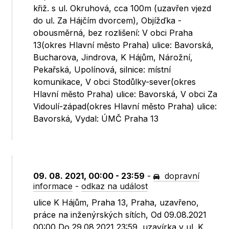
křiž. s ul. Okruhová, cca 100m (uzavřen vjezd
do ul. Za Hájčím dvorcem), Objížďka -
obousměrná, bez rozlišení: V obci Praha
13(okres Hlavní město Praha) ulice: Bavorská,
Bucharova, Jindrova, K Hájům, Nárožní,
Pekařská, Upolínová, silnice: místní
komunikace, V obci Stodůlky-sever(okres
Hlavní město Praha) ulice: Bavorská, V obci Za
Vidoulí-západ(okres Hlavní město Praha) ulice:
Bavorská, Vydal: ÚMČ Praha 13
09. 08. 2021, 00:00 - 23:59
-
dopravní
informace
-
odkaz na událost
ulice K Hájům, Praha 13, Praha, uzavřeno,
práce na inženýrských sítích, Od 09.08.2021
00:00 Do 29.08.2021 23:59, uzavírka v ul. K