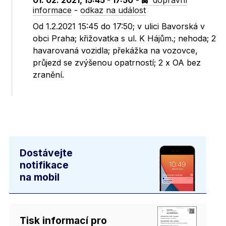
01. 02. 2021, 15:45 - 17:50
-
dopravní
informace
-
odkaz na událost
Od 1.2.2021 15:45 do 17:50; v ulici Bavorská v
obci Praha; křižovatka s ul. K Hájům.; nehoda; 2
havarovaná vozidla; překážka na vozovce,
průjezd se zvýšenou opatrností; 2 x OA bez
zranění.
Dostávejte
notifikace
na mobil
Tisk informací pro