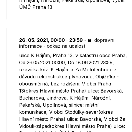
K Hájům, Nárožní, Pekařská, Upolínová, Vydal:
ÚMČ Praha 13
26. 05. 2021, 00:00 - 23:59
-
dopravní
informace
-
odkaz na událost
ulice K Hájům, Praha 13, v katastru obce Praha,
Od 26.05.2021 00:00, Do 18.06.2021 23:59,
uzavírka křiž. K Hájům x Za Mototechnou z
důvodu rekonstrukce plynovodu, Objížďka -
obousměrná, bez rozlišení: V obci Praha
13(okres Hlavní město Praha) ulice: Bavorská,
Bucharova, Jindrova, K Hájům, Nárožní,
Pekařská, Upolínová, silnice: místní
komunikace, V obci Stodůlky-sever(okres
Hlavní město Praha) ulice: Bavorská, V obci Za
Vidoulí-západ(okres Hlavní město Praha) ulice: