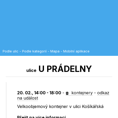
Podle ulic
-
Podle kategorií
-
Mapa
-
Mobilní aplikace
U PRÁDELNY
ulice
20. 02., 14:00 - 18:00
-
kontejnery
-
odkaz
na událost
Velkoobjemový kontejner v ulici Košíkářská
Přejít na více informací