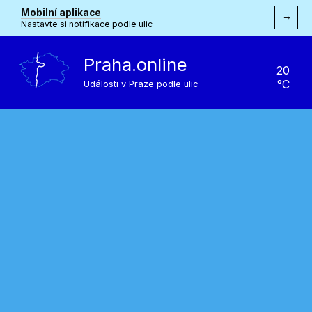
Mobilní aplikace
→
Nastavte si notifikace podle ulic
Praha.online
20
°C
Události v Praze podle ulic