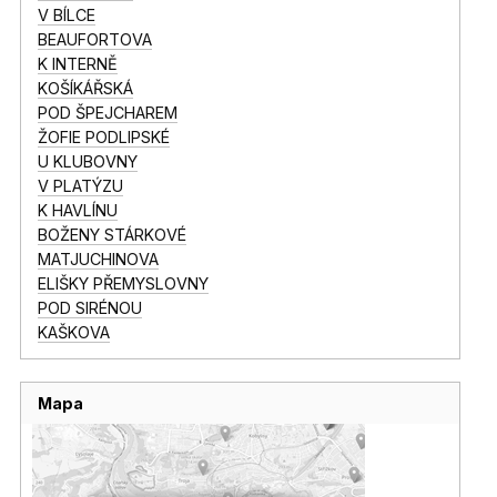
V BÍLCE
BEAUFORTOVA
K INTERNĚ
KOŠÍKÁŘSKÁ
POD ŠPEJCHAREM
ŽOFIE PODLIPSKÉ
U KLUBOVNY
V PLATÝZU
K HAVLÍNU
BOŽENY STÁRKOVÉ
MATJUCHINOVA
ELIŠKY PŘEMYSLOVNY
POD SIRÉNOU
KAŠKOVA
Mapa