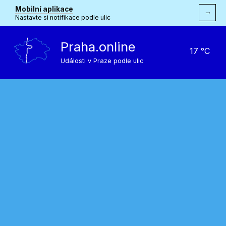
Mobilní aplikace
→
Nastavte si notifikace podle ulic
Praha.online
17 °C
Události v Praze podle ulic