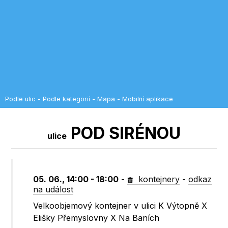
Podle ulic
-
Podle kategorií
-
Mapa
-
Mobilní aplikace
POD SIRÉNOU
ulice
05. 06., 14:00 - 18:00
-
kontejnery
-
odkaz
na událost
Velkoobjemový kontejner v ulici K Výtopně X
Elišky Přemyslovny X Na Baních