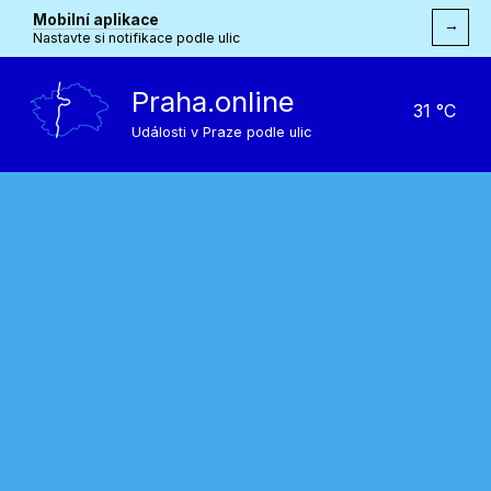
Mobilní aplikace
→
Nastavte si notifikace podle ulic
Praha.online
31 °C
Události v Praze podle ulic