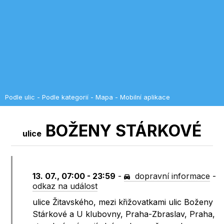
Podle ulic
-
Podle kategorií
-
Mapa
-
Mobilní aplikace
BOŽENY STÁRKOVÉ
ulice
13. 07., 07:00 - 23:59
-
dopravní informace
-
odkaz na událost
ulice Žitavského, mezi křižovatkami ulic Boženy
Stárkové a U klubovny, Praha-Zbraslav, Praha,