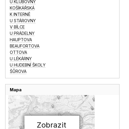
U KLUBOVNY
KOŠÍKÁŘSKÁ
K INTERNĚ
U STÁROVNY
V BÍLCE
U PRÁDELNY
HAUPTOVA
BEAUFORTOVA
OTTOVA
U LÉKÁRNY
U HUDEBNÍ ŠKOLY
ŠŮROVA
Mapa
Zobrazit