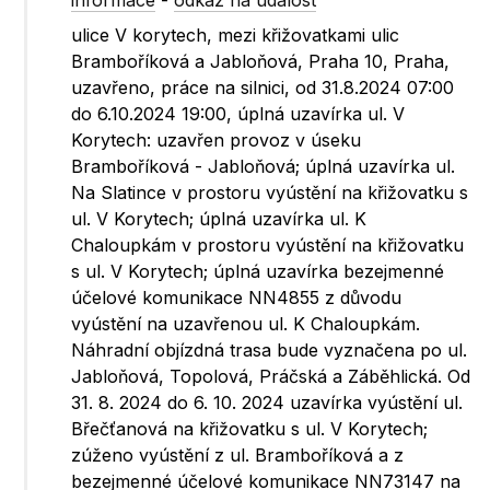
informace
-
odkaz na událost
ulice V korytech, mezi křižovatkami ulic
Bramboříková a Jabloňová, Praha 10, Praha,
uzavřeno, práce na silnici, od 31.8.2024 07:00
do 6.10.2024 19:00, úplná uzavírka ul. V
Korytech: uzavřen provoz v úseku
Bramboříková - Jabloňová; úplná uzavírka ul.
Na Slatince v prostoru vyústění na křižovatku s
ul. V Korytech; úplná uzavírka ul. K
Chaloupkám v prostoru vyústění na křižovatku
s ul. V Korytech; úplná uzavírka bezejmenné
účelové komunikace NN4855 z důvodu
vyústění na uzavřenou ul. K Chaloupkám.
Náhradní objízdná trasa bude vyznačena po ul.
Jabloňová, Topolová, Práčská a Záběhlická. Od
31. 8. 2024 do 6. 10. 2024 uzavírka vyústění ul.
Břečťanová na křižovatku s ul. V Korytech;
zúženo vyústění z ul. Bramboříková a z
bezejmenné účelové komunikace NN73147 na