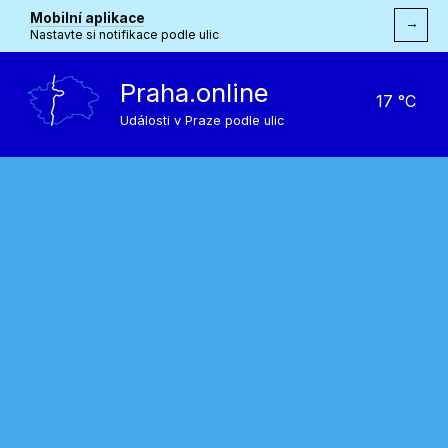
Mobilní aplikace
→
Nastavte si notifikace podle ulic
Praha.online
17 °C
Události v Praze podle ulic