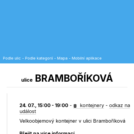
Podle ulic
-
Podle kategorií
-
Mapa
-
Mobilní aplikace
BRAMBOŘÍKOVÁ
ulice
24. 07., 15:00 - 19:00
-
kontejnery
-
odkaz na
událost
Velkoobjemový kontejner v ulici Bramboříková
Přejít na více informací