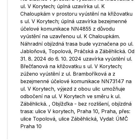
ul. V Korytech; úplná uzavírka ul. K
Chaloupkám v prostoru vyústění na křižovatku
s ul. V Korytech; úplná uzavírka bezejmenné
účelové komunikace NN4855 z důvodu
vyústění na uzavřenou ul. K Chaloupkám.
Náhradní objízdná trasa bude vyznačena po ul.
Jabloňová, Topolová, Práčská a Záběhlická. Od
31. 8. 2024 do 6. 10. 2024 uzavírka vyústění ul.
Břečťanová na křižovatku s ul. V Korytech;
zúženo vyústění z ul. Bramboříková a z
bezejmenné účelové komunikace NN73147 na
ul. V Korytech, výjezd z obou ulic umožňuje
odbočení na ul. V Korytech ve směru k ul.
Záběhlická. , Objížďka - bez rozlišení, objízdná
trasa: ulice V korytech, Praha 10, Praha, přes:
ulice Topolová, ulice Záběhlická, Vydal: ÚMČ
Praha 10