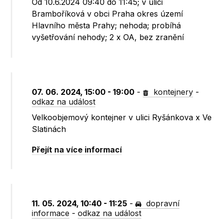
Od 10.6.2024 09:40 do 11:45; v ulici
Bramboříková v obci Praha okres území
Hlavního města Prahy; nehoda; probíhá
vyšetřování nehody; 2 x OA, bez zranění
07. 06. 2024, 15:00 - 19:00
-
kontejnery
-
odkaz na událost
Velkoobjemový kontejner v ulici Ryšánkova x Ve
Slatinách
Přejít na více informací
11. 05. 2024, 10:40 - 11:25
-
dopravní
informace
-
odkaz na událost