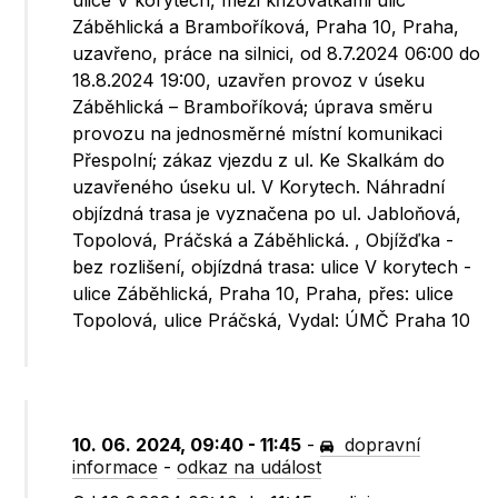
ulice V korytech, mezi křižovatkami ulic
Záběhlická a Bramboříková, Praha 10, Praha,
uzavřeno, práce na silnici, od 8.7.2024 06:00 do
18.8.2024 19:00, uzavřen provoz v úseku
Záběhlická – Bramboříková; úprava směru
provozu na jednosměrné místní komunikaci
Přespolní; zákaz vjezdu z ul. Ke Skalkám do
uzavřeného úseku ul. V Korytech. Náhradní
objízdná trasa je vyznačena po ul. Jabloňová,
Topolová, Práčská a Záběhlická. , Objížďka -
bez rozlišení, objízdná trasa: ulice V korytech -
ulice Záběhlická, Praha 10, Praha, přes: ulice
Topolová, ulice Práčská, Vydal: ÚMČ Praha 10
10. 06. 2024, 09:40 - 11:45
-
dopravní
informace
-
odkaz na událost